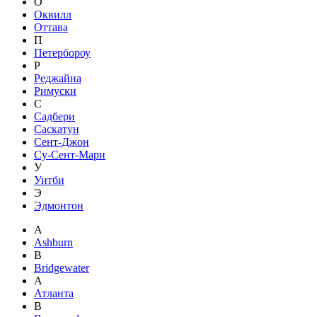
О
Оквилл
Оттава
П
Петербороу
Р
Реджайна
Римуски
С
Садбери
Саскатун
Сент-Джон
Су-Сент-Мари
У
Уитби
Э
Эдмонтон
A
Ashburn
B
Bridgewater
А
Атланта
В