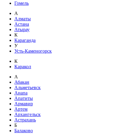
Гомель
А
Алматы
Астана
Атырау
К
Караганда
У
Усть-Каменогорск
К
Каракол
А
Абакан
Альметьевск
Анапа
Апатиты
Армавир
Артем
Архангельск
Астрахань
Б
Балаково