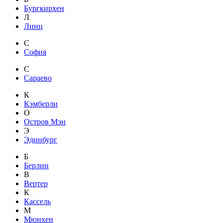
Бургкирхен
Л
Линц
С
София
С
Сараево
К
Кэмберли
О
Остров Мэн
Э
Эдинбург
Б
Берлин
В
Вертер
К
Кассель
М
Мюнхен