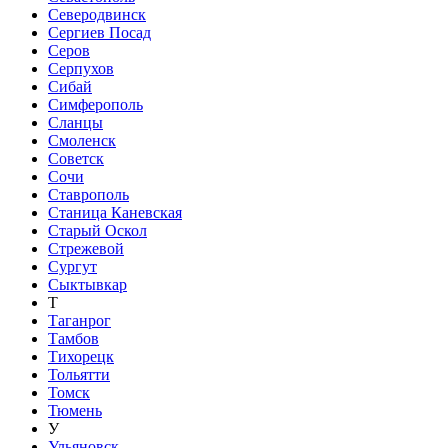
Северодвинск
Сергиев Посад
Серов
Серпухов
Сибай
Симферополь
Сланцы
Смоленск
Советск
Сочи
Ставрополь
Станица Каневская
Старый Оскол
Стрежевой
Сургут
Сыктывкар
Т
Таганрог
Тамбов
Тихорецк
Тольятти
Томск
Тюмень
У
Ульяновск