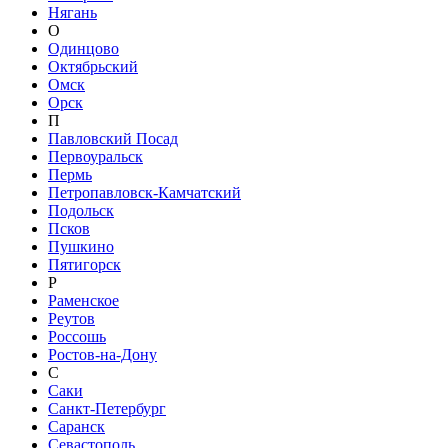
Нягань
О
Одинцово
Октябрьский
Омск
Орск
П
Павловский Посад
Первоуральск
Пермь
Петропавловск-Камчатский
Подольск
Псков
Пушкино
Пятигорск
Р
Раменское
Реутов
Россошь
Ростов-на-Дону
С
Саки
Санкт-Петербург
Саранск
Севастополь