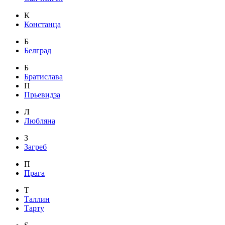
К
Констанца
Б
Белград
Б
Братислава
П
Прьевидза
Л
Любляна
З
Загреб
П
Прага
Т
Таллин
Тарту