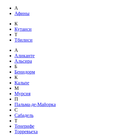
А
Афины
К
Кутаиси
Т
Тбилиси
А
Аликанте
Альсира
Б
Бенидорм
К
Кальпе
М
Мурсия
П
Пальма-де-Майорка
С
Сабадель
Т
Тенерифе
Торревьеха