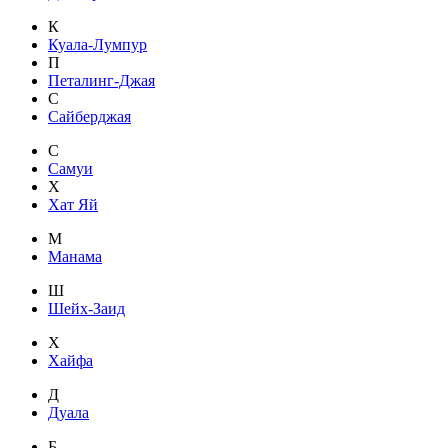
К
Куала-Лумпур
П
Петалинг-Джая
С
Сайберджая
С
Самуи
Х
Хат Яй
М
Манама
Ш
Шейх-Заид
Х
Хайфа
Д
Дуала
Б