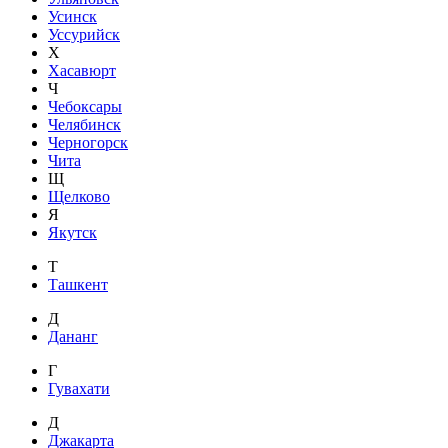
Усинск
Уссурийск
Х
Хасавюрт
Ч
Чебоксары
Челябинск
Черногорск
Чита
Щ
Щелково
Я
Якутск
Т
Ташкент
Д
Дананг
Г
Гувахати
Д
Джакарта