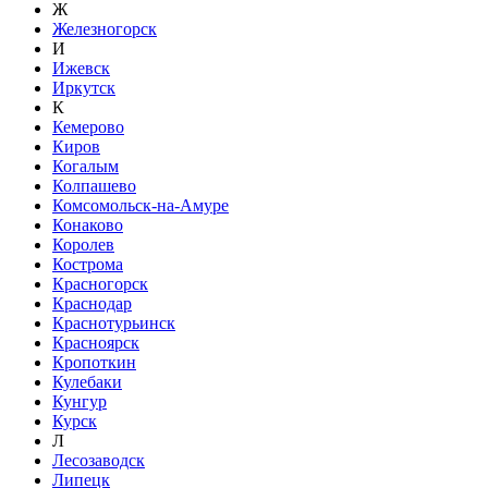
Ж
Железногорск
И
Ижевск
Иркутск
К
Кемерово
Киров
Когалым
Колпашево
Комсомольск-на-Амуре
Конаково
Королев
Кострома
Красногорск
Краснодар
Краснотурьинск
Красноярск
Кропоткин
Кулебаки
Кунгур
Курск
Л
Лесозаводск
Липецк