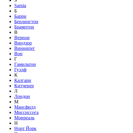
S
Sarnia
Б
Барри
Берлингтон
Брамптон
В
Вернон
Виндзор
Виннипег
Вон
Г
Гамильтон
Гуэлф
К
Калгари
Китченер
Л
Лондон
М
Мансфилд
Миссиссога
Монреаль
Н
Норт Йорк