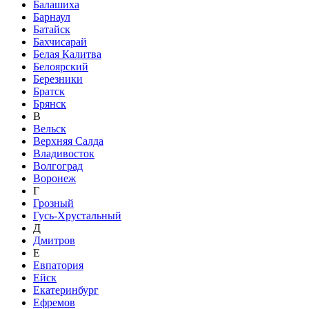
Балашиха
Барнаул
Батайск
Бахчисарай
Белая Калитва
Белоярский
Березники
Братск
Брянск
В
Вельск
Верхняя Салда
Владивосток
Волгоград
Воронеж
Г
Грозный
Гусь-Хрустальный
Д
Дмитров
Е
Евпатория
Ейск
Екатеринбург
Ефремов