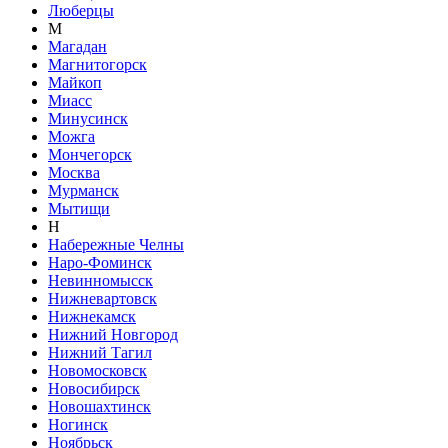
Люберцы
М
Магадан
Магнитогорск
Майкоп
Миасс
Минусинск
Можга
Мончегорск
Москва
Мурманск
Мытищи
Н
Набережные Челны
Наро-Фоминск
Невинномысск
Нижневартовск
Нижнекамск
Нижний Новгород
Нижний Тагил
Новомосковск
Новосибирск
Новошахтинск
Ногинск
Ноябрьск