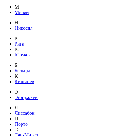
М
Милан
Н
Никосия
Р
Рига
Ю
Юрмала
Б
Бельцы
К
Кишинев
Э
Эйндховен
Л
Лиссабон
П
Порто
С
Сан-Мигел